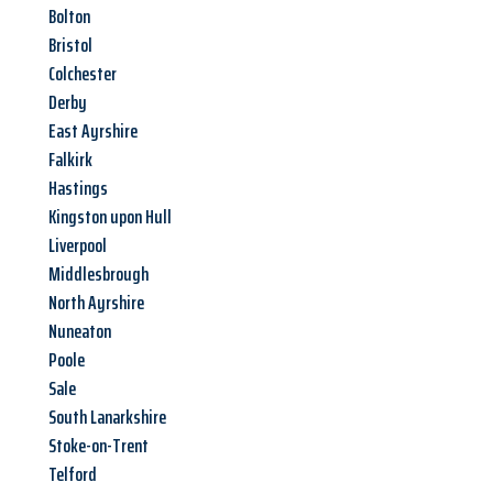
Bolton
Bristol
Colchester
Derby
East Ayrshire
Falkirk
Hastings
Kingston upon Hull
Liverpool
Middlesbrough
North Ayrshire
Nuneaton
Poole
Sale
South Lanarkshire
Stoke-on-Trent
Telford