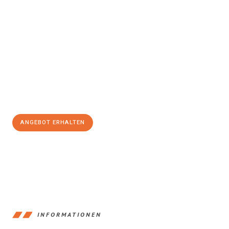
Erleben Sie mit Umzugsmeister Holtzmann Regensburg, wie
einfach und stressfrei Ihr Umzug Regensburg
Middlesbrough
sein kann. Unser Expertenteam steht bereit, um
Ihnen einen reibungslosen Übergang in Ihr neues Zuhause zu
garantieren.
Jetzt
unverbindliches Angebot
erhalten &
100€ sparen:
ANGEBOT ERHALTEN
+4915792653372
INFORMATIONEN