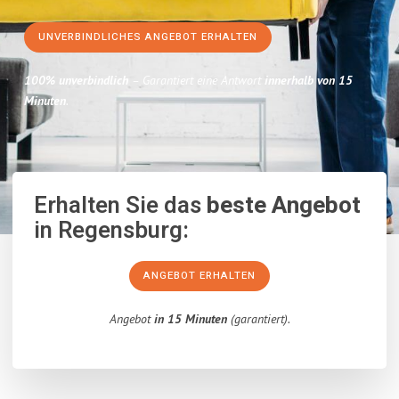
UNVERBINDLICHES ANGEBOT ERHALTEN
100% unverbindlich
– Garantiert eine Antwort
innerhalb von 15
Minuten
.
Erhalten Sie das
beste Angebot
in Regensburg:
ANGEBOT ERHALTEN
Angebot
in 15 Minuten
(garantiert).