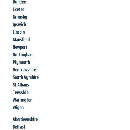
Dundee
Exeter
Grimsby
Ipswich
Lincoln
Mansfield
Newport
Nottingham
Plymouth
Renfrewshire
South Ayrshire
St Albans
Teesside
Warrington
Wigan
Aberdeenshire
Belfast