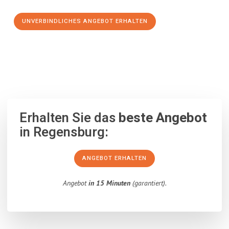
UNVERBINDLICHES ANGEBOT ERHALTEN
100% unverbindlich
– Garantiert eine Antwort
innerhalb von 15
Minuten
.
Erhalten Sie das
beste Angebot
in Regensburg:
ANGEBOT ERHALTEN
Angebot
in 15 Minuten
(garantiert).