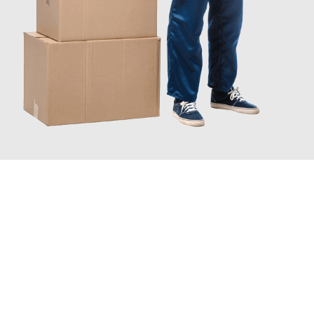
JETZT ANFRAGEN
Erleben Sie mit Umzugsmeister Holtzmann Regensburg, wie
einfach und stressfrei Ihr Umzug Regensburg East