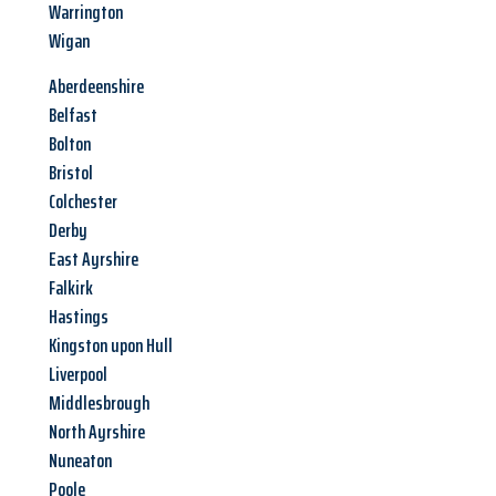
Warrington
Wigan
Aberdeenshire
Belfast
Bolton
Bristol
Colchester
Derby
East Ayrshire
Falkirk
Hastings
Kingston upon Hull
Liverpool
Middlesbrough
North Ayrshire
Nuneaton
Poole