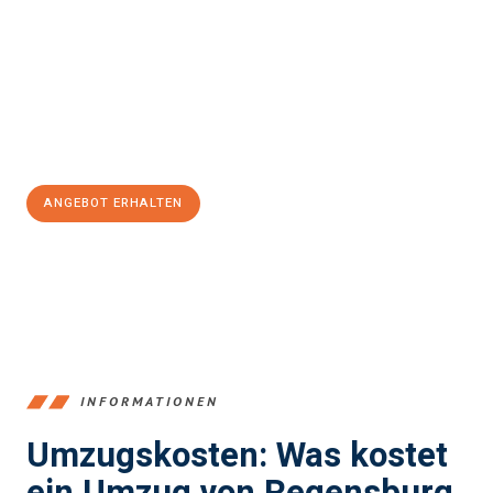
Ayrshire
sein kann. Unser Expertenteam steht bereit, um Ihnen
einen reibungslosen Übergang in Ihr neues Zuhause zu
garantieren.
Jetzt
unverbindliches Angebot
erhalten &
100€ sparen:
ANGEBOT ERHALTEN
+4915792653372
INFORMATIONEN
Umzugskosten: Was kostet