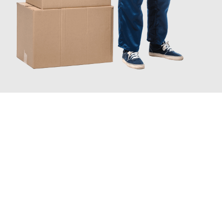
JETZT ANFRAGEN
Erleben Sie mit Umzugsmeister Holtzmann Regensburg, wie
einfach und stressfrei Ihr Umzug Regensburg Nuneaton
sein
kann. Unser Expertenteam steht bereit, um Ihnen einen
reibungslosen Übergang in Ihr neues Zuhause zu garantieren.