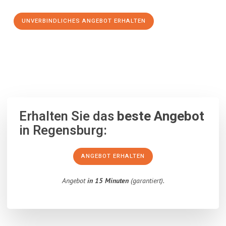
UNVERBINDLICHES ANGEBOT ERHALTEN
100% unverbindlich
– Garantiert eine Antwort
innerhalb von 15
Minuten
.
Erhalten Sie das
beste Angebot
in Regensburg:
ANGEBOT ERHALTEN
Angebot
in 15 Minuten
(garantiert).