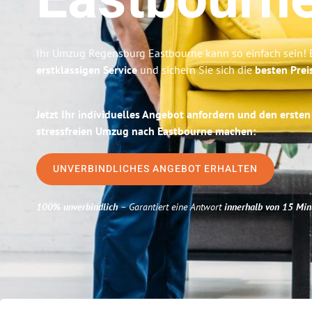
Eastbourn
Ihr Umzug Regensburg Eastbourne kann so einfach sein! 
erstklassigen Service
und sichern Sie sich die
besten Prei
Jetzt Ihr individuelles Angebot anfordern und den ersten
stressfreien Umzug nach Eastbourne machen:
UNVERBINDLICHES ANGEBOT ERHALTEN
100% unverbindlich
– Garantiert eine Antwort
innerhalb von 15 Min