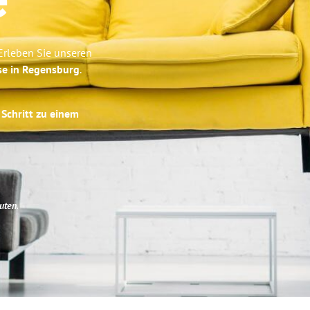
e
Erleben Sie unseren
se in Regensburg
.
 Schritt zu einem
uten
.