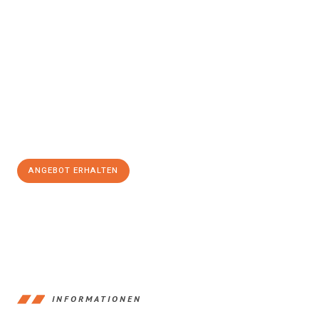
Erleben Sie mit Umzugsmeister Holtzmann Regensburg, wie
einfach und stressfrei Ihr Umzug Regensburg Scottish
Borders
sein kann. Unser Expertenteam steht bereit, um Ihnen
einen reibungslosen Übergang in Ihr neues Zuhause zu
garantieren.
Jetzt
unverbindliches Angebot
erhalten &
100€ sparen:
ANGEBOT ERHALTEN
+4915792653372
INFORMATIONEN