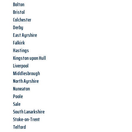
Bolton
Bristol
Colchester
Derby
East Ayrshire
Falkirk
Hastings
Kingston upon Hull
Liverpool
Middlesbrough
North Ayrshire
Nuneaton
Poole
Sale
South Lanarkshire
Stoke-on-Trent
Telford