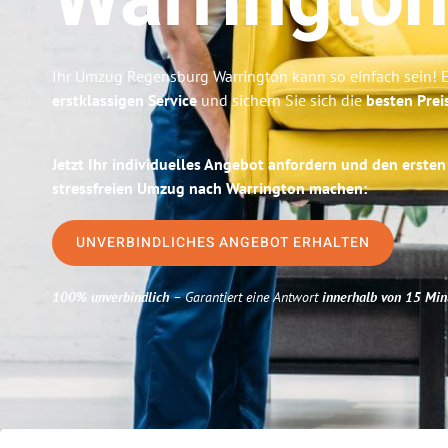
Warringto
Ihr Umzug Regensburg Warrington kann so einfach sein! 
erstklassigen Service
und sichern Sie sich die
besten Prei
Jetzt Ihr individuelles Angebot anfordern und den ersten
stressfreien Umzug nach Warrington machen:
UNVERBINDLICHES ANGEBOT ERHALTEN
100% unverbindlich
– Garantiert eine Antwort
innerhalb von 15 Min