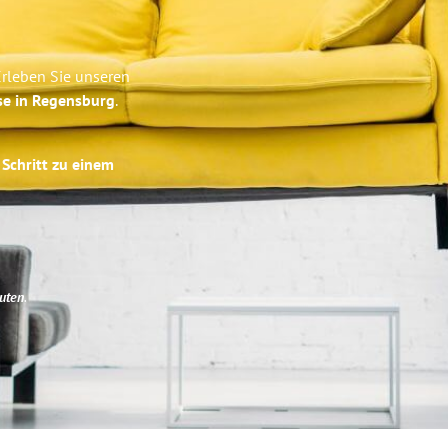
n
Erleben Sie unseren
se in Regensburg
.
 Schritt zu einem
uten
.